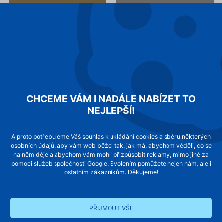
talčítkové ovladače mosaz
tlačítko přivolávače mosaz
Hradec Králové, centrála
DOMOVNÍ VÝTAHY s.r.o.
+420
495
444
144
CHCEME VÁM I NADÁLE NABÍZET TO
+420
490
510
222
NEJLEPŠÍ!
+420
777
903
008
+420
777
447
008
info@domovnivytahy.cz
A proto potřebujeme Váš souhlas k ukládání cookies a sběru některých
osobních údajů, aby vám web běžel tak, jak má, abychom věděli, co se
na něm děje a abychom vám mohli přizpůsobit reklamy, mimo jiné za
pomoci služeb společnosti Google. Svolením pomůžete nejen nám, ale i
Praha, pobočka
ostatním zákazníkům. Děkujeme!
DOMOVNÍ VÝTAHY s.r.o.
+420
222
760
977
PŘIJMOUT VŠE
+420
777
903
008
+420
777
447
008