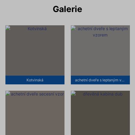
Galerie
Kotvinská
achetní dveře s leptaným vzorem