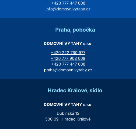
+420
777
447
008
info@domovnivytahy.cz
Praha, pobočka
DOMOVNÍ VÝTAHY s.r.o.
+420
222
760
977
+420
777
903
008
+420
777
447
008
praha@domovnivytahy.cz
Hradec Králové, sídlo
DOMOVNÍ VÝTAHY s.r.o.
Dubinská 12
500 09
Hradec Králové