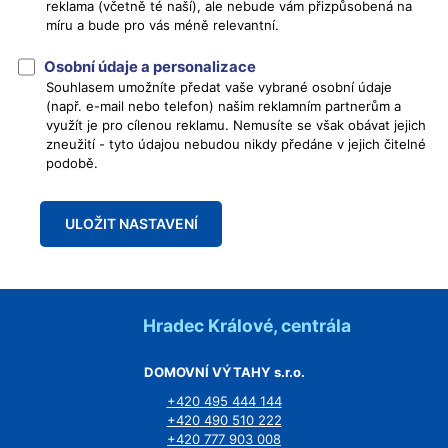
reklama (včetně té naší), ale nebude vám přizpůsobená na
míru a bude pro vás méně relevantní.
Osobní údaje a personalizace
Souhlasem umožníte předat vaše vybrané osobní údaje
(např. e-mail nebo telefon) našim reklamním partnerům a
využít je pro cílenou reklamu. Nemusíte se však obávat jejich
zneužití - tyto údajou nebudou nikdy předáne v jejich čitelné
podobě.
ULOŽIT NASTAVENÍ
Hradec Králové, centrála
DOMOVNÍ VÝTAHY s.r.o.
+420
495
444
144
+420
490
510
222
+420
777
903
008