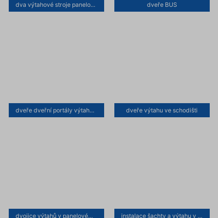
dva výtahové stroje panelového domu
dveře BUS
dveře dveřní portály výtahu ve schodišti panelového domu
dveře výtahu ve schodišti
dvojice výtahů v panelovém domě
instalace šachty a výtahu v exterieru