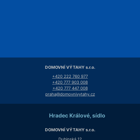
+420
495
444
144
+420
490
510
222
+420
777
903
008
+420
777
447
008
info@domovnivytahy.cz
Praha, pobočka
DOMOVNÍ VÝTAHY s.r.o.
+420
222
760
977
+420
777
903
008
+420
777
447
008
praha@domovnivytahy.cz
Hradec Králové, sídlo
DOMOVNÍ VÝTAHY s.r.o.
Dubinská 12