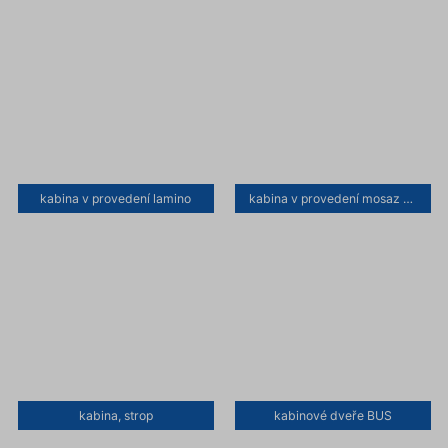
kabina v provedení lamino
kabina v provedení mosaz a obklad lamino kořenice
kabina, strop
kabinové dveře BUS