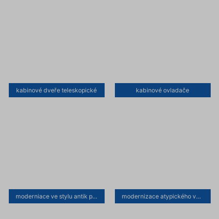
kabinové dveře teleskopické
kabinové ovladače
moderniace ve stylu antik provedení kabiny
modernizace atypického výtahu