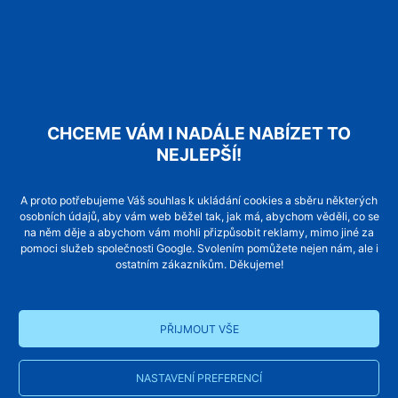
skládací dveře kabinové BUS
standardní provedení modernizace ve zděné šachtě
CHCEME VÁM I NADÁLE NABÍZET TO
NEJLEPŠÍ!
A proto potřebujeme Váš souhlas k ukládání cookies a sběru některých
osobních údajů, aby vám web běžel tak, jak má, abychom věděli, co se
na něm děje a abychom vám mohli přizpůsobit reklamy, mimo jiné za
pomoci služeb společnosti Google. Svolením pomůžete nejen nám, ale i
ostatním zákazníkům. Děkujeme!
standrdní provedení modernizace
stanice v přízemí se stříškou
PŘIJMOUT VŠE
NASTAVENÍ PREFERENCÍ