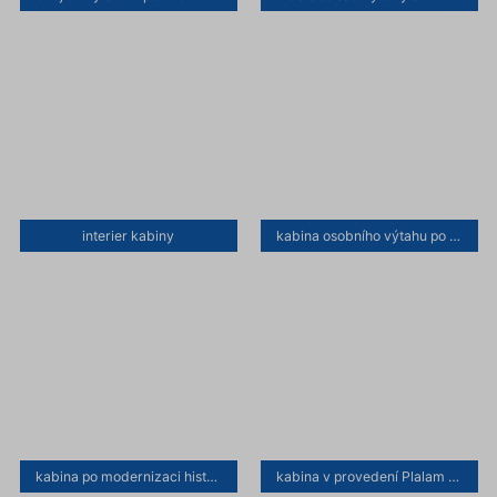
interier kabiny
kabina osobního výtahu po modernizaci
kabina po modernizaci histrického výtahu
kabina v provedení Plalam s ovladači