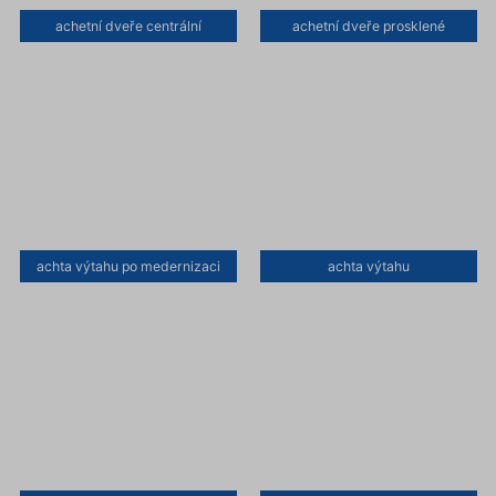
achetní dveře centrální
achetní dveře prosklené
achta výtahu po medernizaci
achta výtahu