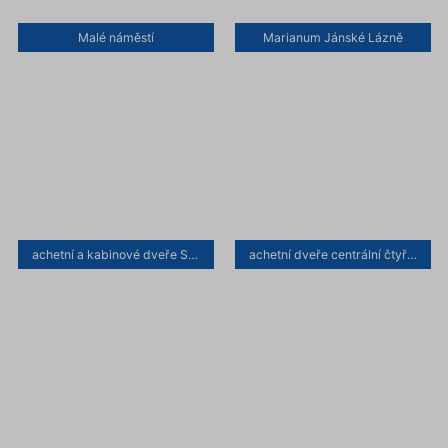
Malé náměstí
Marianum Jánské Lázně
achetní a kabinové dveře SLIM
achetní dveře centrální čtyřdílné