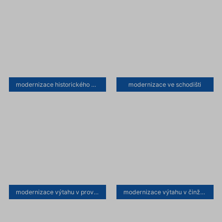
modernizace historického výtahu
modernizace ve schodišti
modernizace výtahu v provedení lamino
modernizace výtahu v činžovním domě