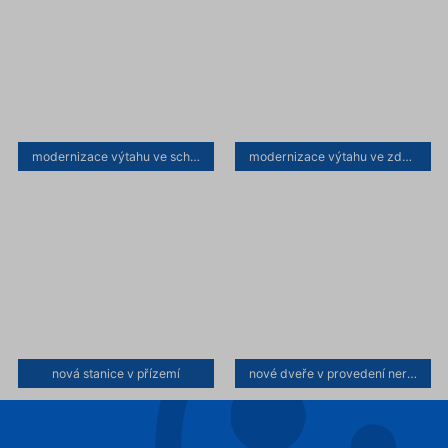
modernizace výtahu ve schodišti a opláštění pletivem
modernizace výtahu ve zděné šachtě
nová stanice v přízemí
nové dveře v provedení nerez struktura