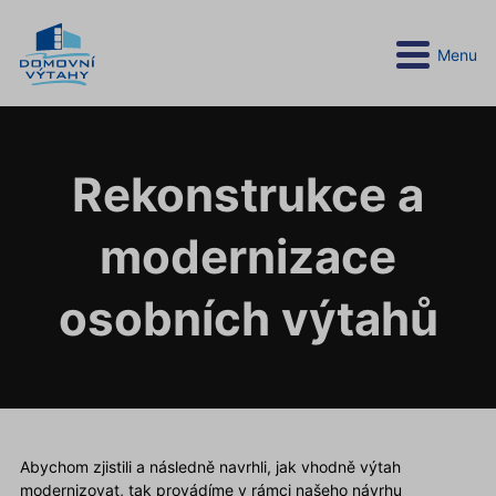
Menu
Rekonstrukce a
modernizace
osobních výtahů
Abychom zjistili a následně navrhli, jak vhodně výtah
modernizovat, tak provádíme v rámci našeho návrhu