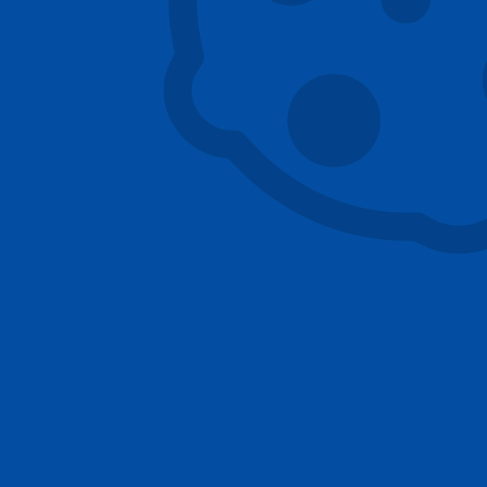
obklad kabiny Plalam
ocelové konstrukce výtahové šachty
ocelové šachta ve schodišti panelového domu
opláštění šachty deskami cetris