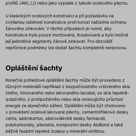
profilů JAKL,I,U nebo jako výpalek z tabule ocelového plechu.
U klasických ocelových konstrukcí a při požadavku na
zvýšenou odolnost konstrukce proti korozi nabízíme ochranu
žárového zinkování. V těchto případech je nutné, aby
konstrukce byla pouze montovaná, šroubovaná a bylo možné
její jednotlivé segmenty žárově zinkovat. Pro obzvlášť
nepříznivé podmínky lze dodat šachtu kompletně nerezovou.
Opláštění šachty
Konečné pohledové opláštění šachty může být provedeno z
různých materiálů například z bezpečnostního vrstveného skla
čirého, tónovaného nebo lakovaného-lacobel, ze skla tepelně-
izolačního, z protipožárního nebo skla omezujícího průchod
energie ze slunečního záření. Opláštění může být zhotoveno
v provedení ocelové lakované plechy, cementotřískové desky
cetris, sádrokarton, sádrovláknité desky fermacell,
polykarbonáty, plexiskla, kompozitní desky AluBond a také
běžné fasádní tepelné izolace s minerální omítkou.