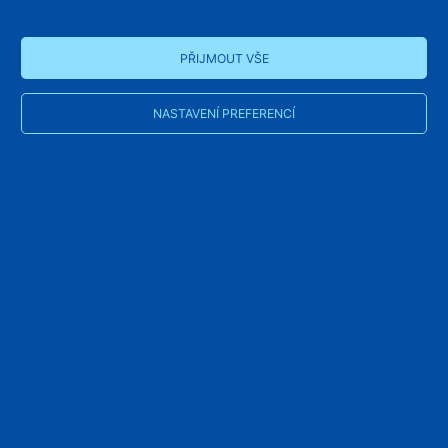
PŘIJMOUT VŠE
NASTAVENÍ PREFERENCÍ
Hradec Králové, centrála
DOMOVNÍ VÝTAHY s.r.o.