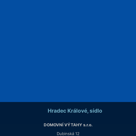
+420
495
444
144
+420
490
510
222
+420
777
903
008
+420
777
447
008
info@domovnivytahy.cz
Praha, pobočka
DOMOVNÍ VÝTAHY s.r.o.
+420
222
760
977
+420
777
903
008
+420
777
447
008
praha@domovnivytahy.cz
Hradec Králové, sídlo
DOMOVNÍ VÝTAHY s.r.o.
Dubinská 12