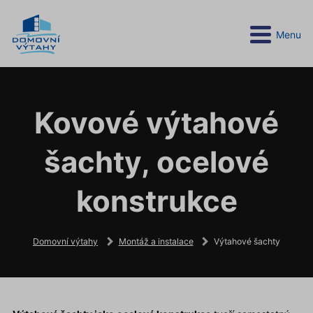
Menu
Kovové výtahové
šachty, ocelové
konstrukce
Domovní výtahy
Montáž a instalace
Výtahové šachty