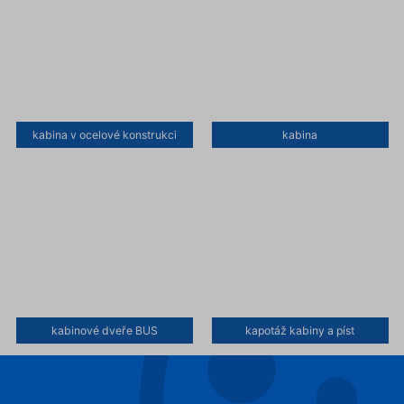
kabina v ocelové konstrukci
kabina
kabinové dveře BUS
kapotáž kabiny a píst