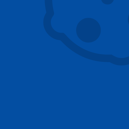
konstrukce šachty
kostka hydraulického rozvaděče
madlo v prosklené kabině
malý přejezd