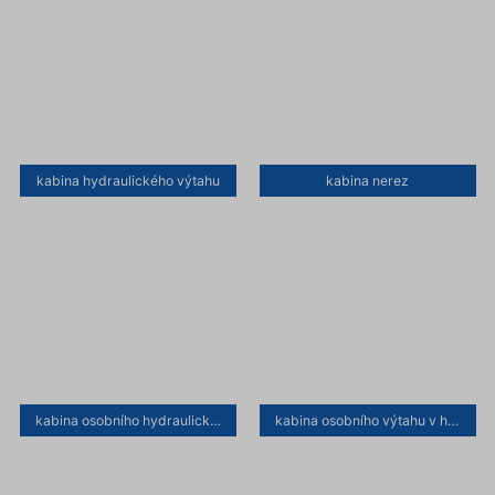
kabina hydraulického výtahu
kabina nerez
kabina osobního hydraulického výtahu
kabina osobního výtahu v hotelu