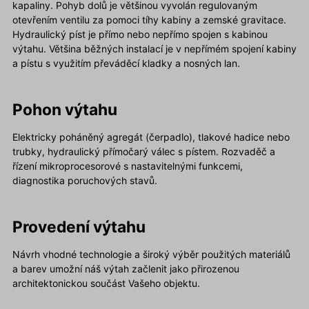
kapaliny. Pohyb dolů je většinou vyvolán regulovaným
otevřením ventilu za pomoci tíhy kabiny a zemské gravitace.
Hydraulický píst je přímo nebo nepřímo spojen s kabinou
výtahu. Většina běžných instalací je v nepřímém spojení kabiny
a pístu s využitím převáděcí kladky a nosných lan.
Pohon výtahu
Elektricky poháněný agregát (čerpadlo), tlakové hadice nebo
trubky, hydraulický přímočarý válec s pístem. Rozvaděč a
řízení mikroprocesorové s nastavitelnými funkcemi,
diagnostika poruchových stavů.
Provedení výtahu
Návrh vhodné technologie a široký výběr použitých materiálů
a barev umožní náš výtah začlenit jako přirozenou
architektonickou součást Vašeho objektu.