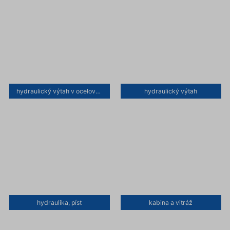
hydraulický výtah v ocelové konstrukci schodiště
hydraulický výtah
hydraulika, píst
kabina a vitráž