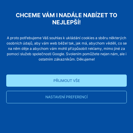
CHCEME VÁM I NADÁLE NABÍZET TO
NEJLEPŠÍ!
prosvětlený strop kabiny
rozvaděč a agregát
A proto potřebujeme Váš souhlas k ukládání cookies a sběru některých
osobních údajů, aby vám web běžel tak, jak má, abychom věděli, co se
na něm děje a abychom vám mohli přizpůsobit reklamy, mimo jiné za
pomoci služeb společnosti Google. Svolením pomůžete nejen nám, ale i
ostatním zákazníkům. Děkujeme!
PŘIJMOUT VŠE
sedátko v kabině
sedátko v prosklené kabině
NASTAVENÍ PREFERENCÍ