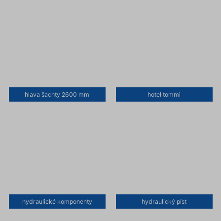
hlava šachty 2600 mm
hotel tommi
hydraulické komponenty
hydraulický píst