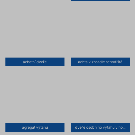
achetní dveře
achta v zrcadle schodiště
agregát výtahu
dveře osobního výtahu v hotelu