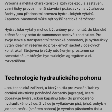
Výborná a měkká charakteristika jízdy rozjezdu a zastavení,
velmi tichý provoz, menší stavební požadavky na výtahovou
šachty jsou přednostmi provozu hydraulických výtahů.
Zápornou vlastností může být vyšší neritická náročnost.
Hydraulické výtahy mohou být určeny pro montáž do klasické
zděné šachty nebo do samonosné ocelové konstrukce. Pro
svoje lehké a transparentní technické provedení, je hydraulický
výtah ideálním řešením do prosklených šachet / ocelových
konstrukcí. Strojovna je vždy odděleným prostorem se
samostatně umístěným hydraulickým agregátem a el.
rozvaděčem.
Technologie hydraulického pohonu
Jsou technická zařízení, u kterých sílu pro zvedání kabiny
dodává elektricky poháněné čerpadlo (agregát), které
dopravuje hydraulickou kapalinu (olej) do přímočarého
hydraulického válce. Z válce je vytlačován píst, jehož pohyb v
jednom směru (směrem nahoru) je vyvolán působením tlaku